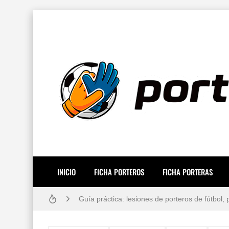
Resiliencia en Porteros: La Guía Definitiva p
Los 10 porteros de fútbol mejor pagados del
Cómo vendarse los dedos si eres portero: Técn
INICIO
FICHA PORTEROS
FICHA PORTERAS
Guía práctica: lesiones de porteros de fútbol
Gafas estroboscópicas para el entrenamiento 
¿Por qué los porteros usan el número 13? Hist