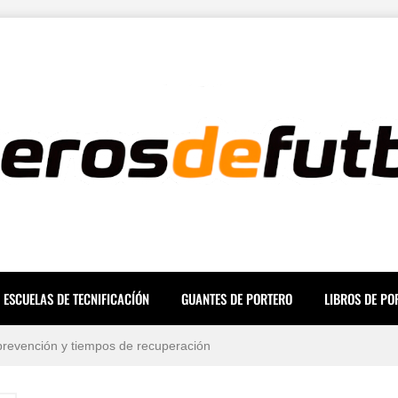
ara una Mente a Prueba de Errores
 mundo en 2026 (Ranking y Sueldos)
icas para evitar lesiones
ESCUELAS DE TECNIFICACÍÓN
GUANTES DE PORTERO
LIBROS DE PO
, prevención y tiempos de recuperación
de porteros de fútbol
oria, mitos y dorsales legendarios