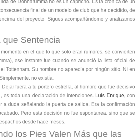
salida de Donnarumma no es un capricho. Es la crónica de un
a consecuencia final de un modelo de club que ha decidido, de
 encima del proyecto. Sigues acompañándome y analizamos
a que Sentencia
un momento en el que lo que solo eran rumores, se convierten
ma), ese instante fue cuando se anunció la lista oficial de
l Tottenham. Su nombre no aparecía por ningún sitio. Ni en
 Simplemente, no existía.
. Dejar fuera a tu portero estrella, al hombre que fue decisivo
nal, es toda una declaración de intenciones.
Luis Enrique
, con
ar a duda señalando la puerta de salida. Era la confirmación
a acabado. Pero esta decisión no fue espontanea, sino que se
s despachos desde hace meses.
ando los Pies Valen Más que las