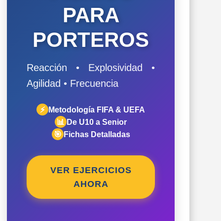
PARA
PORTEROS
Reacción • Explosividad •
Agilidad • Frecuencia
⚡
Metodología FIFA & UEFA
📊
De U10 a Senior
🎯
Fichas Detalladas
VER EJERCICIOS
AHORA