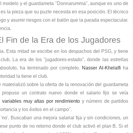
s al modelo y el guardameta "Donnarumma", aunque es uno de
 es la pieza que su puzle necesita en esa posición. El técnico
uego y asumir riesgos con el balón que la parada espectacular.
encia.
El Fin de la Era de los Jugadores
ia. Esta mitad se escribe en los despachos del PSG, y tiene
club. La era de los "jugadores-estado", donde las estrellas
bsoluto, ha terminado por completo.
Nasser Al-Khelaïfi
ha
oridad la tiene el club.
 materializó sobre la oferta de la renovación del guardameta
ropuso un contrato nuevo donde el salario fijo se veía
n
variables muy altas por rendimiento
y número de partidos
ortancia y los éxitos en el campo".
o'. Buscaban una mejora salarial fija y sin condiciones, un
 ese punto de no retorno donde el club activó el plan B. Si el