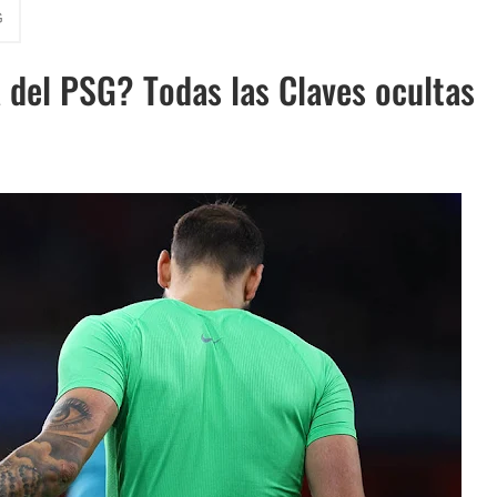
G
 Casa Sin Material
del PSG? Todas las Claves ocultas
a del fútbol: De Yashin a Casillas
Definitiva y Novedades IFAB