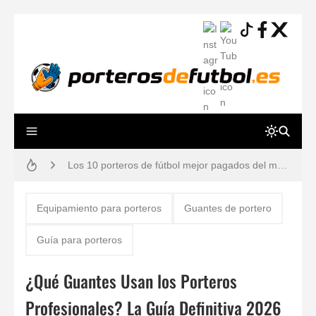
Resiliencia en Porteros: La Guía Definitiva para una Mente a Prueba de Errores
Los 10 porteros de fútbol mejor pagados del mundo en 2026 (Ranking y Sueldos)
Cómo vendarse los dedos si eres portero: Técnicas para evitar lesiones
Guía práctica: lesiones de porteros de fútbol, prevención y tiempos de recuperación
Equipamiento para porteros
Guantes de portero
Gafas estroboscópicas para el entrenamiento de porteros de fútbol
Guía para porteros
¿Por qué los porteros usan el número 13? Historia, mitos y dorsales legendarios
¿Qué Guantes Usan los Porteros
80 ejercicios físicos para porteros de fútbol
Profesionales? La Guía Definitiva 2026