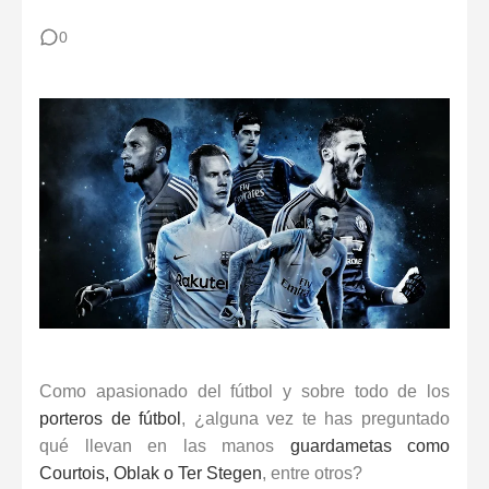
Reglas de Fútbol para Porteros (2026): Guía Definitiva y Novedades IFAB
0
Los 30 mejores porteros retirados de la historia del fútbol: De Yashin a Casillas
Los 12 Ejercicios Esenciales para Porteros en Casa Sin Material
Como apasionado del fútbol y sobre todo de los
porteros de fútbol
, ¿alguna vez te has preguntado
qué llevan en las manos
guardametas como
Courtois, Oblak o Ter Stegen
, entre otros?