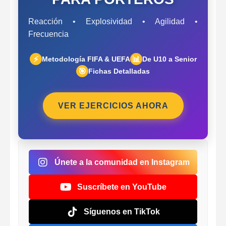
Reacción • Explosividad • Agilidad •
Frecuencia
⚡
📊
Metodología FIFA & UEFA
De U10 a Senior
🎯
Fichas Detalladas
VER EJERCICIOS AHORA
Únete a la comunidad en Instagram
Suscríbete en YouTube
Síguenos en TikTok