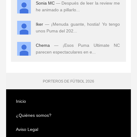
Sonia MC
— Después de leer la review me
he animado a pillarlo...
Iker
— ¡Menuda guante, hostia! Yo tengo
unos Puma del 202...
Chema
— ¡Esos Puma Ultimate NC
parecen espectaculares en e...
PORTEROS DE FÚTBOL 2026
Inicio
¿Quiénes somos?
Aviso Legal