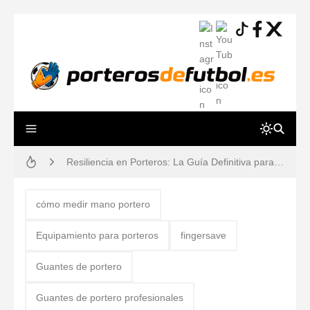
Los 10 porteros de fútbol mejor pagados del mundo en 2026 (Ranking y Sueldos)
Resiliencia en Porteros: La Guía Definitiva para una Mente a Prueba de Errores
Guía práctica: lesiones de porteros de fútbol, prevención y tiempos de recuperación
¿Por qué los porteros usan el número 13? Historia, mitos y dorsales legendarios
cómo medir mano portero
80 ejercicios físicos para porteros de fútbol
Equipamiento para porteros
fingersave
Reglas de Fútbol para Porteros (2026): Guía Definitiva y Novedades IFAB
Guantes de portero
Los 12 Ejercicios Esenciales para Porteros en Casa Sin Material
Guantes de portero profesionales