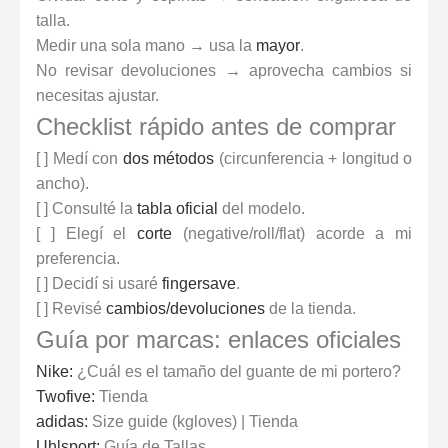
talla.
Medir una sola mano → usa la
mayor
.
No revisar devoluciones → aprovecha cambios si
necesitas ajustar.
Checklist rápido antes de comprar
[ ] Medí con
dos métodos
(circunferencia + longitud o
ancho).
[ ] Consulté la
tabla oficial
del modelo.
[ ] Elegí el
corte
(negative/roll/flat) acorde a mi
preferencia.
[ ] Decidí si usaré
fingersave
.
[ ] Revisé
cambios/devoluciones
de la tienda.
Guía por marcas: enlaces oficiales
Nike:
¿Cuál es el tamaño del guante de mi portero?
Twofive:
Tienda
adidas:
Size guide (kgloves)
|
Tienda
Uhlsport:
Guía de Tallas