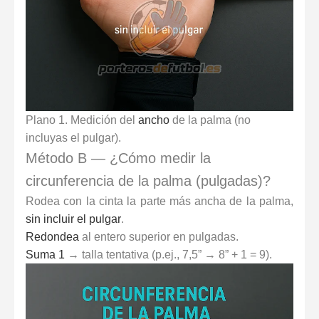
Plano 1. Medición del
ancho
de la palma (no
incluyas el pulgar).
Método B — ¿Cómo medir la
circunferencia de la palma (pulgadas)?
Rodea con la cinta la parte más ancha de la palma,
sin incluir el pulgar
.
Redondea
al entero superior en pulgadas.
Suma 1
→ talla tentativa (p.ej., 7,5” → 8” + 1 = 9).