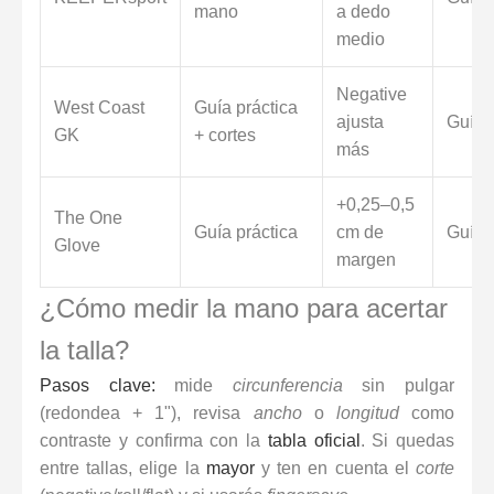
mano
a dedo
medio
Negative
West Coast
Guía práctica
ajusta
Guía
GK
+ cortes
más
+0,25–0,5
The One
Guía práctica
cm de
Guía
Glove
margen
¿Cómo medir la mano para acertar
la talla?
Pasos clave:
mide
circunferencia
sin pulgar
(redondea + 1"), revisa
ancho
o
longitud
como
contraste y confirma con la
tabla oficial
. Si quedas
entre tallas, elige la
mayor
y ten en cuenta el
corte