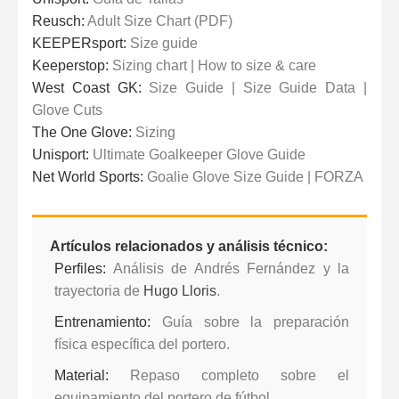
Reusch:
Adult Size Chart (PDF)
KEEPERsport:
Size guide
Keeperstop:
Sizing chart
|
How to size & care
West Coast GK:
Size Guide
|
Size Guide Data
|
Glove Cuts
The One Glove:
Sizing
Unisport:
Ultimate Goalkeeper Glove Guide
Net World Sports:
Goalie Glove Size Guide
|
FORZA
Artículos relacionados y análisis técnico:
Perfiles:
Análisis de
Andrés Fernández
y la
trayectoria de
Hugo Lloris
.
Entrenamiento:
Guía sobre la
preparación
física específica del portero
.
Material:
Repaso completo sobre
el
equipamiento del portero de fútbol
.