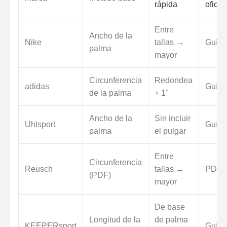
rápida
oficial
Entre
Ancho de la
Nike
tallas →
Guía
palma
mayor
Circunferencia
Redondea
adidas
Guía
de la palma
+ 1"
Ancho de la
Sin incluir
Uhlsport
Guía
palma
el pulgar
Entre
Circunferencia
Reusch
tallas →
PDF
(PDF)
mayor
De base
Longitud de la
de palma
KEEPERsport
Guía