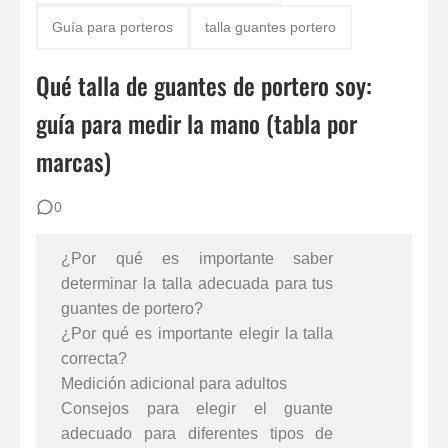
Los 30 mejores porteros retirados de la historia del fútbol: De Yashin a Casillas
Guía para porteros
talla guantes portero
Cómo vendarse los dedos si eres portero: Técnicas para evitar lesiones
Qué talla de guantes de portero soy:
Del Fútbol 7 al 11: La Guía Definitiva para Porteros y Porteras de Fútbol Base
guía para medir la mano (tabla por
marcas)
0
¿Por qué es importante saber
determinar la talla adecuada para tus
guantes de portero?
¿Por qué es importante elegir la talla
correcta?
Medición adicional para adultos
Consejos para elegir el guante
adecuado para diferentes tipos de