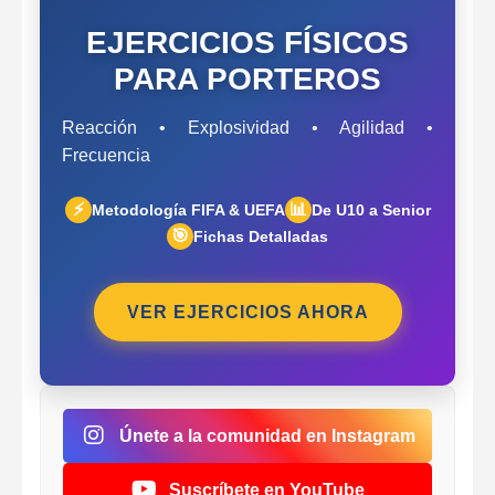
EJERCICIOS FÍSICOS
PARA PORTEROS
Reacción • Explosividad • Agilidad •
Frecuencia
⚡
📊
Metodología FIFA & UEFA
De U10 a Senior
🎯
Fichas Detalladas
VER EJERCICIOS AHORA
Únete a la comunidad en Instagram
Suscríbete en YouTube