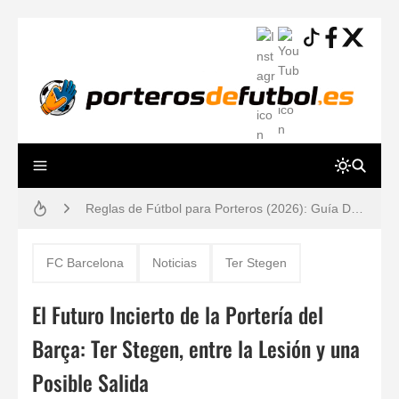
Guía práctica: lesiones de porteros de fútbol, prevención y tiempos de recuperación
Gafas estroboscópicas para el entrenamiento de porteros de fútbol
¿Por qué los porteros usan el número 13? Historia, mitos y dorsales legendarios
80 ejercicios físicos para porteros de fútbol
Reglas de Fútbol para Porteros (2026): Guía Definitiva y Novedades IFAB
Los 30 mejores porteros retirados de la historia del fútbol: De Yashin a Casillas
FC Barcelona
Noticias
Ter Stegen
Los 12 Ejercicios Esenciales para Porteros en Casa Sin Material
El Futuro Incierto de la Portería del
Barça: Ter Stegen, entre la Lesión y una
Posible Salida