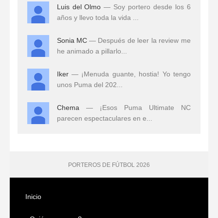
Luis del Olmo
— Soy portero desde los 6
años y llevo toda la vida ...
Sonia MC
— Después de leer la review me
he animado a pillarlo...
Iker
— ¡Menuda guante, hostia! Yo tengo
unos Puma del 202...
Chema
— ¡Esos Puma Ultimate NC
parecen espectaculares en e...
PORTEROS DE FÚTBOL 2026
Inicio