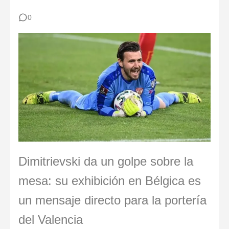
Los 30 mejores porteros retirados de la historia del fútbol: De Yashin a Casillas
0
Cómo vendarse los dedos si eres portero: Técnicas para evitar lesiones
Del Fútbol 7 al 11: La Guía Definitiva para Porteros y Porteras de Fútbol Base
Porteros del Mundial 2026: Fichas Técnicas y Análisis
Dimitrievski da un golpe sobre la
mesa: su exhibición en Bélgica es
un mensaje directo para la portería
del Valencia