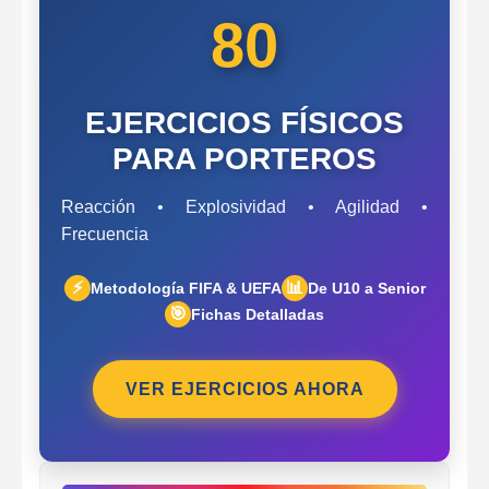
80
EJERCICIOS FÍSICOS
PARA PORTEROS
Reacción • Explosividad • Agilidad •
Frecuencia
⚡
📊
Metodología FIFA & UEFA
De U10 a Senior
🎯
Fichas Detalladas
VER EJERCICIOS AHORA