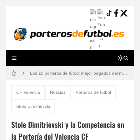
Guía práctica: lesiones de porteros de fútbol, prevención y tiempos de recuperación
Los 10 porteros de fútbol mejor pagados del mundo en 2026 (Ranking y Sueldos)
¿Por qué los porteros usan el número 13? Historia, mitos y dorsales legendarios
CF Valencia
Noticias
Porteros de fútbol
80 ejercicios físicos para porteros de fútbol
Stole Dimitrievski
Los 12 Ejercicios Esenciales para Porteros en Casa Sin Material
Stole Dimitrievski y la Competencia en
Reglas de Fútbol para Porteros (2026): Guía Definitiva y Novedades IFAB
la Portería del Valencia CF