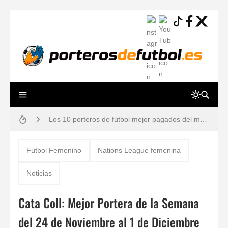
Resiliencia en Porteros: La Guía Definitiva para una Mente a Prueba de Errores
Los 10 porteros de fútbol mejor pagados del mundo en 2026 (Ranking y Sueldos)
Cómo vendarse los dedos si eres portero: Técnicas para evitar lesiones
Fútbol Femenino
Nations League femenina
Guía práctica: lesiones de porteros de fútbol, prevención y tiempos de recuperación
Noticias
Gafas estroboscópicas para el entrenamiento de porteros de fútbol
Cata Coll: Mejor Portera de la Semana
¿Por qué los porteros usan el número 13? Historia, mitos y dorsales legendarios
del 24 de Noviembre al 1 de Diciembre