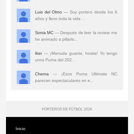
Luis del Olmo
— Soy portero desde los 6
años y llevo toda la vida ...
Sonia MC
— Después de leer la review me
he animado a pillarlo...
Iker
— ¡Menuda guante, hostia! Yo tengo
unos Puma del 202...
Chema
— ¡Esos Puma Ultimate NC
parecen espectaculares en e...
PORTEROS DE FÚTBOL 2026
Inicio