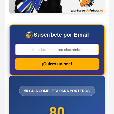
Suscríbete por Email
¡Quiero unirme!
🧤 GUÍA COMPLETA PARA PORTEROS
80