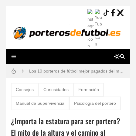
Guía práctica: lesiones de porteros de fútbol, prevención y tiempos de recuperación
Los 10 porteros de fútbol mejor pagados del mundo en 2026 (Ranking y Sueldos)
¿Por qué los porteros usan el número 13? Historia, mitos y dorsales legendarios
80 ejercicios físicos para porteros de fútbol
Consejos
Curiosidades
Formación
Reglas de Fútbol para Porteros (2026): Guía Definitiva y Novedades IFAB
Manual de Supervivencia
Psicología del portero
Los 12 Ejercicios Esenciales para Porteros en Casa Sin Material
¿Importa la estatura para ser portero?
Los 30 mejores porteros retirados de la historia del fútbol: De Yashin a Casillas
El mito de la altura y el camino al