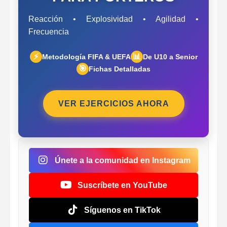
Reacción • Explosividad • Agilidad •
Frecuencia
⚡
📊
Metodología FIFA & UEFA
De U10 a Senior
🎯
Fichas Detalladas
VER EJERCICIOS AHORA
Únete a la comunidad en Instagram
Suscríbete en YouTube
Síguenos en TikTok