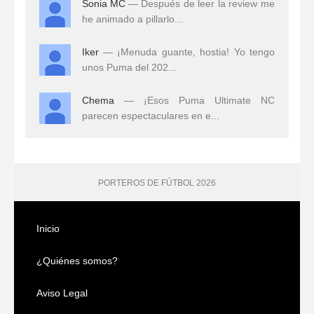
Sonia MC
— Después de leer la review me
he animado a pillarlo...
Iker
— ¡Menuda guante, hostia! Yo tengo
unos Puma del 202...
Chema
— ¡Esos Puma Ultimate NC
parecen espectaculares en e...
PORTEROS DE FÚTBOL 2026
Inicio
¿Quiénes somos?
Aviso Legal