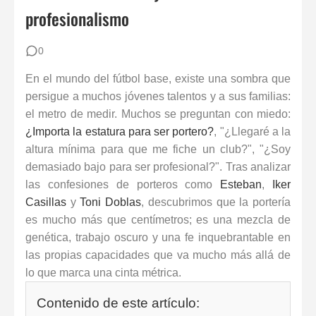
profesionalismo
Cómo vendarse los dedos si eres portero: Técnicas para evitar lesiones
Del Fútbol 7 al 11: La Guía Definitiva para Porteros y Porteras de Fútbol Base
0
En el mundo del fútbol base, existe una sombra que
Porteros del Mundial 2026: Fichas Técnicas y Análisis
persigue a muchos jóvenes talentos y a sus familias:
el metro de medir. Muchos se preguntan con miedo:
¿Importa la estatura para ser portero?
, "¿Llegaré a la
altura mínima para que me fiche un club?", "¿Soy
demasiado bajo para ser profesional?". Tras analizar
las confesiones de porteros como
Esteban
,
Iker
Casillas
y
Toni Doblas
, descubrimos que la portería
es mucho más que centímetros; es una mezcla de
genética, trabajo oscuro y una fe inquebrantable en
las propias capacidades que va mucho más allá de
lo que marca una cinta métrica.
Contenido de este artículo: