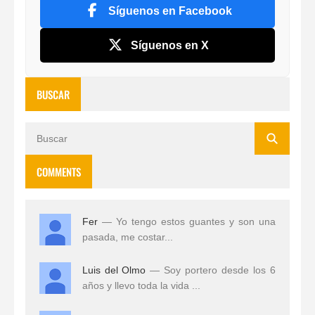
Síguenos en Facebook
Síguenos en X
BUSCAR
COMMENTS
Fer
— Yo tengo estos guantes y son una
pasada, me costar...
Luis del Olmo
— Soy portero desde los 6
años y llevo toda la vida ...