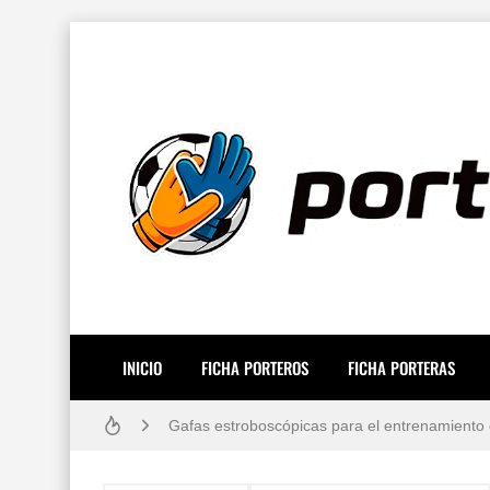
Resiliencia en Porteros: La Guía Definitiva p
Cómo vendarse los dedos si eres portero: Técn
Los 10 porteros de fútbol mejor pagados del
Guía práctica: lesiones de porteros de fútbol
INICIO
FICHA PORTEROS
FICHA PORTERAS
Gafas estroboscópicas para el entrenamiento 
¿Por qué los porteros usan el número 13? Hist
Los 12 Ejercicios Esenciales para Porteros en