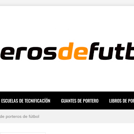
ara una Mente a Prueba de Errores
icas para evitar lesiones
 mundo en 2026 (Ranking y Sueldos)
, prevención y tiempos de recuperación
ESCUELAS DE TECNIFICACÍÓN
GUANTES DE PORTERO
LIBROS DE PO
de porteros de fútbol
oria, mitos y dorsales legendarios
 Casa Sin Material