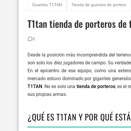
Guantes T1TAN
Tienda de guantes de portero
Los 30 mejores porteros retirados de la histori
T1tan tienda de porteros de 
80 ejercicios físicos para porteros de fútbol
Reglas de Fútbol para Porteros (2026): Guía 
0
Desde la posición más incomprendida del terreno
son solo los diez jugadores de campo. Su verdade
En el epicentro de ese equipo, como una extens
mercado estuvo dominado por gigantes generalista
T1TAN
. No es solo una
tienda de porteros
; es el
sus propias armas.
¿QUÉ ES T1TAN Y POR QUÉ EST