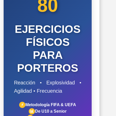
80
EJERCICIOS
FÍSICOS
PARA
PORTEROS
Reacción • Explosividad •
Agilidad • Frecuencia
⚡
Metodología FIFA & UEFA
📊
De U10 a Senior