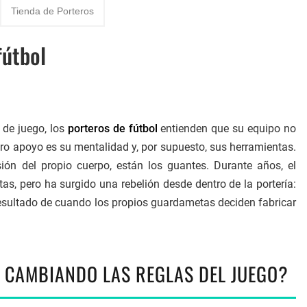
Tienda de Porteros
a del fútbol: De Yashin a Casillas
fútbol
Definitiva y Novedades IFAB
 de juego, los
porteros de fútbol
entienden que su equipo no
ro apoyo es su mentalidad y, por supuesto, sus herramientas.
ión del propio cuerpo, están los guantes. Durante años, el
s, pero ha surgido una rebelión desde dentro de la portería:
 resultado de cuando los propios guardametas deciden fabricar
Á CAMBIANDO LAS REGLAS DEL JUEGO?