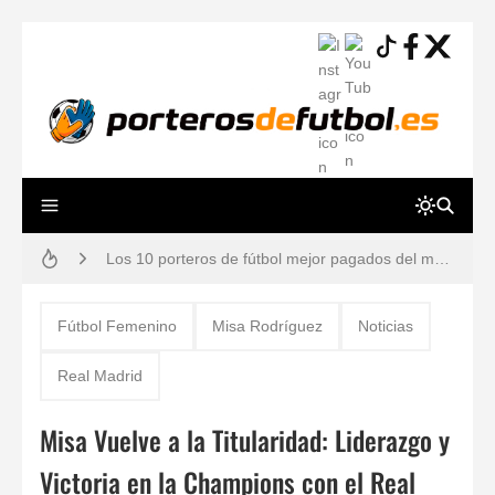
Resiliencia en Porteros: La Guía Definitiva para una Mente a Prueba de Errores
Los 10 porteros de fútbol mejor pagados del mundo en 2026 (Ranking y Sueldos)
Cómo vendarse los dedos si eres portero: Técnicas para evitar lesiones
Fútbol Femenino
Misa Rodríguez
Noticias
Guía práctica: lesiones de porteros de fútbol, prevención y tiempos de recuperación
Real Madrid
Gafas estroboscópicas para el entrenamiento de porteros de fútbol
Misa Vuelve a la Titularidad: Liderazgo y
¿Por qué los porteros usan el número 13? Historia, mitos y dorsales legendarios
Victoria en la Champions con el Real