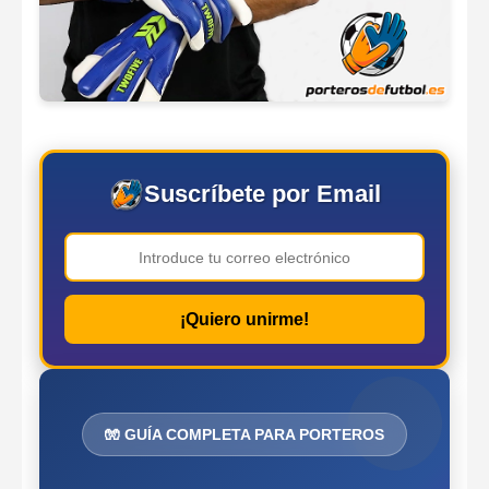
Suscríbete por Email
¡Quiero unirme!
🧤 GUÍA COMPLETA PARA PORTEROS