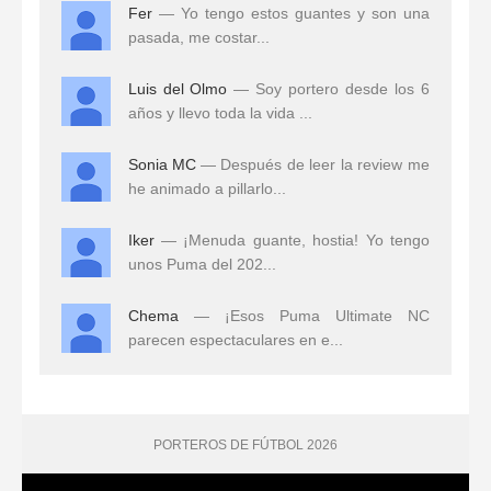
Fer
— Yo tengo estos guantes y son una
pasada, me costar...
Luis del Olmo
— Soy portero desde los 6
años y llevo toda la vida ...
Sonia MC
— Después de leer la review me
he animado a pillarlo...
Iker
— ¡Menuda guante, hostia! Yo tengo
unos Puma del 202...
Chema
— ¡Esos Puma Ultimate NC
parecen espectaculares en e...
PORTEROS DE FÚTBOL 2026