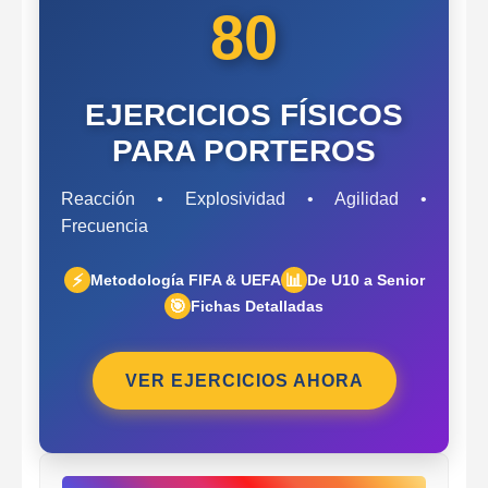
80
EJERCICIOS FÍSICOS
PARA PORTEROS
Reacción • Explosividad • Agilidad •
Frecuencia
⚡
📊
Metodología FIFA & UEFA
De U10 a Senior
🎯
Fichas Detalladas
VER EJERCICIOS AHORA