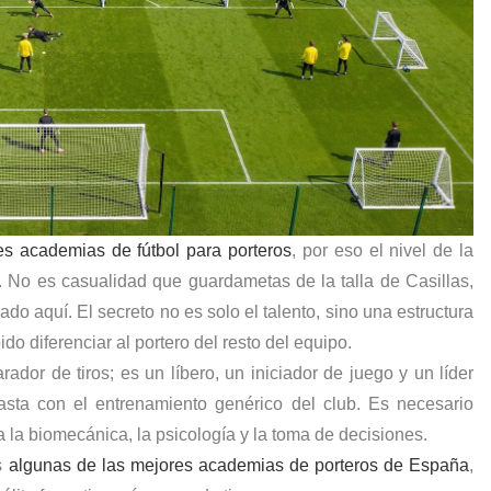
es academias de fútbol para porteros
, por eso el nivel de la
. No es casualidad que guardametas de la talla de Casillas,
 aquí. El secreto no es solo el talento, sino una estructura
o diferenciar al portero del resto del equipo.
ador de tiros; es un líbero, un iniciador de juego y un líder
basta con el entrenamiento genérico del club. Es necesario
 la biomecánica, la psicología y la toma de decisiones.
as
algunas de las mejores academias de porteros de España
,