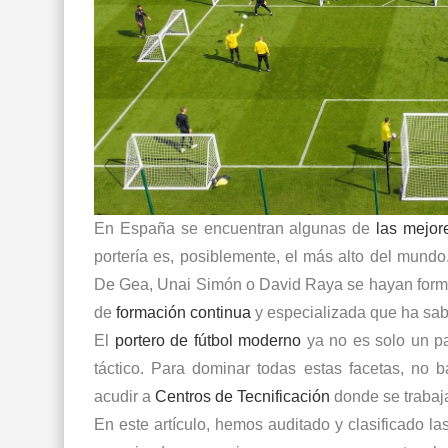
En España se encuentran algunas de
las mejor
portería es, posiblemente, el más alto del mundo
De Gea, Unai Simón o David Raya se hayan formado
de
formación continua
y especializada que ha sabid
El
portero de fútbol moderno
ya no es solo un par
táctico. Para dominar todas estas facetas, no 
acudir a
Centros de Tecnificación
donde se trabaja
En este artículo, hemos auditado y clasificado l