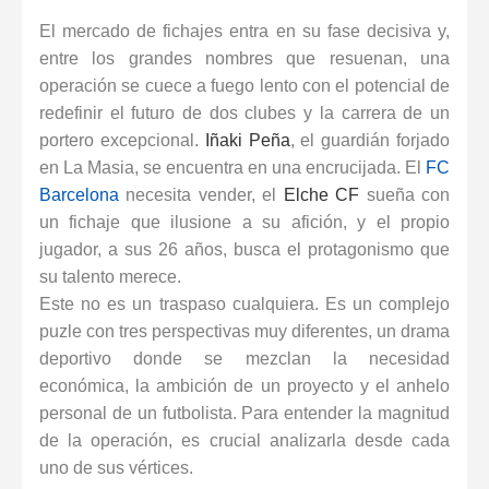
80 ejercicios físicos para porteros de fútbol
El mercado de fichajes entra en su fase decisiva y,
entre los grandes nombres que resuenan, una
Reglas de Fútbol para Porteros (2026): Guía Definitiva y Novedades IFAB
operación se cuece a fuego lento con el potencial de
Los 30 mejores porteros retirados de la historia del fútbol: De Yashin a Casillas
redefinir el futuro de dos clubes y la carrera de un
portero excepcional.
Iñaki Peña
, el guardián forjado
Los 12 Ejercicios Esenciales para Porteros en Casa Sin Material
en La Masia, se encuentra en una encrucijada. El
FC
Barcelona
necesita vender, el
Elche CF
sueña con
un fichaje que ilusione a su afición, y el propio
jugador, a sus 26 años, busca el protagonismo que
su talento merece.
Este no es un traspaso cualquiera. Es un complejo
puzle con tres perspectivas muy diferentes, un drama
deportivo donde se mezclan la necesidad
económica, la ambición de un proyecto y el anhelo
personal de un futbolista. Para entender la magnitud
de la operación, es crucial analizarla desde cada
uno de sus vértices.