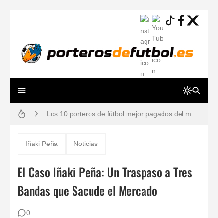
Resiliencia en Porteros: La Guía Definitiva para una Mente a Prueba de Errores
Los 10 porteros de fútbol mejor pagados del mundo en 2026 (Ranking y Sueldos)
Cómo vendarse los dedos si eres portero: Técnicas para evitar lesiones
Iñaki Peña
Noticias
Guía práctica: lesiones de porteros de fútbol, prevención y tiempos de recuperación
El Caso Iñaki Peña: Un Traspaso a Tres
Gafas estroboscópicas para el entrenamiento de porteros de fútbol
Bandas que Sacude el Mercado
¿Por qué los porteros usan el número 13? Historia, mitos y dorsales legendarios
0