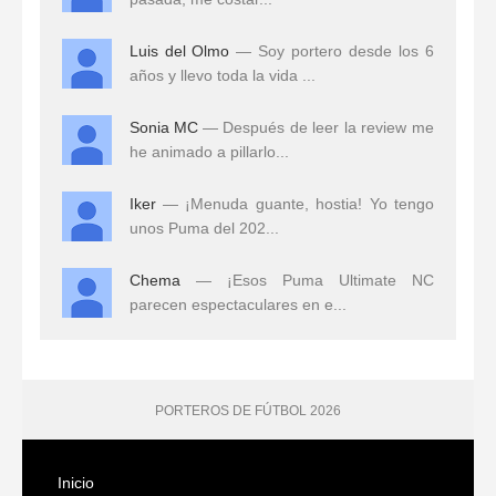
Luis del Olmo
— Soy portero desde los 6
años y llevo toda la vida ...
Sonia MC
— Después de leer la review me
he animado a pillarlo...
Iker
— ¡Menuda guante, hostia! Yo tengo
unos Puma del 202...
Chema
— ¡Esos Puma Ultimate NC
parecen espectaculares en e...
PORTEROS DE FÚTBOL 2026
Inicio