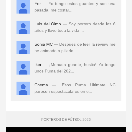
Fer
— Yo tengo estos guantes y son una
pasada, me costar...
Luis del Olmo
— Soy portero desde los 6
años y llevo toda la vida ...
Sonia MC
— Después de leer la review me
he animado a pillarlo...
Iker
— ¡Menuda guante, hostia! Yo tengo
unos Puma del 202...
Chema
— ¡Esos Puma Ultimate NC
parecen espectaculares en e...
PORTEROS DE FÚTBOL 2026