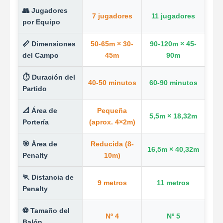
👥 Jugadores
7 jugadores
11 jugadores
por Equipo
📏 Dimensiones
50-65m × 30-
90-120m × 45-
del Campo
45m
90m
⏱️ Duración del
40-50 minutos
60-90 minutos
Partido
📐 Área de
Pequeña
5,5m × 18,32m
Portería
(aprox. 4×2m)
🎯 Área de
Reducida (8-
16,5m × 40,32m
Penalty
10m)
🏃 Distancia de
9 metros
11 metros
Penalty
⚽ Tamaño del
Nº 4
Nº 5
Balón