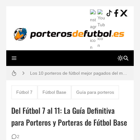
Resiliencia en Porteros: La Guía Definitiva para una Mente a Prueba de Errores
Los 10 porteros de fútbol mejor pagados del mundo en 2026 (Ranking y Sueldos)
Cómo vendarse los dedos si eres portero: Técnicas para evitar lesiones
Guía práctica: lesiones de porteros de fútbol, prevención y tiempos de recuperación
Fútbol 7
Fútbol Base
Guía para porteros
Gafas estroboscópicas para el entrenamiento de porteros de fútbol
Del Fútbol 7 al 11: La Guía Definitiva
¿Por qué los porteros usan el número 13? Historia, mitos y dorsales legendarios
para Porteros y Porteras de Fútbol Base
80 ejercicios físicos para porteros de fútbol
2