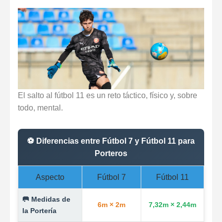
Reglas de Fútbol para Porteros (2026): Guía Definitiva y Novedades IFAB
Los 30 mejores porteros retirados de la historia del fútbol: De Yashin a Casillas
Los 12 Ejercicios Esenciales para Porteros en Casa Sin Material
El salto al fútbol 11 es un reto táctico, físico y, sobre
todo, mental.
⚽ Diferencias entre Fútbol 7 y Fútbol 11 para
Porteros
Aspecto
Fútbol 7
Fútbol 11
🥅 Medidas de
6m × 2m
7,32m × 2,44m
la Portería