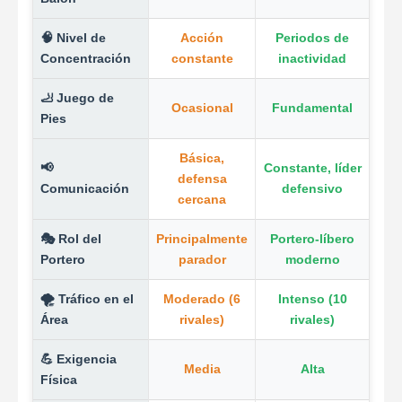
🧠 Nivel de
Acción
Periodos de
Concentración
constante
inactividad
🦶 Juego de
Ocasional
Fundamental
Pies
Básica,
📢
Constante, líder
defensa
Comunicación
defensivo
cercana
🎭 Rol del
Principalmente
Portero-líbero
Portero
parador
moderno
🌪️ Tráfico en el
Moderado (6
Intenso (10
Área
rivales)
rivales)
💪 Exigencia
Media
Alta
Física