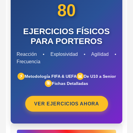
80
EJERCICIOS FÍSICOS
PARA PORTEROS
Reacción • Explosividad • Agilidad •
Frecuencia
⚡
📊
Metodología FIFA & UEFA
De U10 a Senior
🎯
Fichas Detalladas
VER EJERCICIOS AHORA