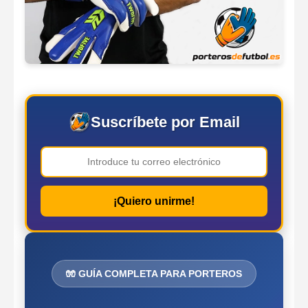
Suscríbete por Email
¡Quiero unirme!
🧤 GUÍA COMPLETA PARA PORTEROS