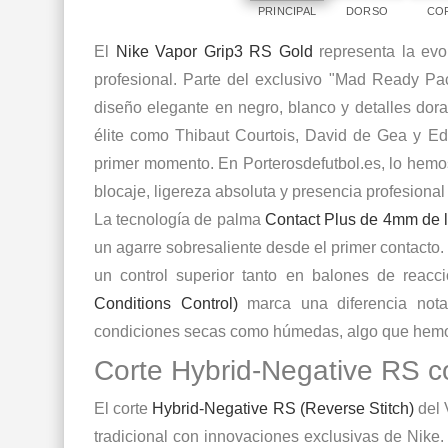
PRINCIPAL
DORSO
CO
El
Nike Vapor Grip3 RS Gold
representa la evo
profesional. Parte del exclusivo "Mad Ready P
diseño elegante en negro, blanco y detalles dor
élite como
Thibaut Courtois
, David de Gea y
Ed
primer momento. En Porterosdefutbol.es, lo hemo
blocaje
, ligereza absoluta y presencia profesional
La tecnología de palma
Contact Plus de 4mm de 
un agarre sobresaliente desde el primer contact
un control superior tanto en balones de reacc
Conditions Control)
marca una diferencia nota
condiciones secas como húmedas, algo que hemos
Corte Hybrid-Negative RS c
El corte
Hybrid-Negative RS (Reverse Stitch)
del 
tradicional con innovaciones exclusivas de Nike.