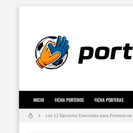
Resiliencia en Porteros: La Guía Definitiva p
Cómo vendarse los dedos si eres portero: Técn
Los 10 porteros de fútbol mejor pagados del
Guía práctica: lesiones de porteros de fútbol
Gafas estroboscópicas para el entrenamiento 
¿Por qué los porteros usan el número 13? Hist
Los 30 mejores porteros retirados de la histori
INICIO
FICHA PORTEROS
FICHA PORTERAS
80 ejercicios físicos para porteros de fútbol
Los 12 Ejercicios Esenciales para Porteros en
Reglas de Fútbol para Porteros (2026): Guía 