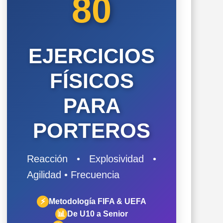
80
EJERCICIOS
FÍSICOS
PARA
PORTEROS
Reacción • Explosividad •
Agilidad • Frecuencia
⚡
Metodología FIFA & UEFA
📊
De U10 a Senior