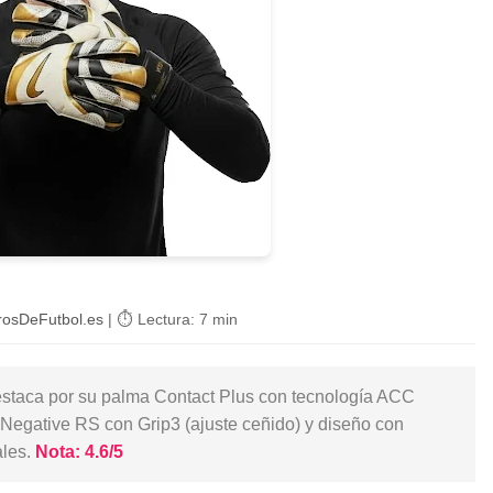
erosDeFutbol.es
| ⏱️ Lectura: 7 min
staca por su palma Contact Plus con tecnología ACC
d-Negative RS con Grip3 (ajuste ceñido) y diseño con
ales.
Nota: 4.6/5