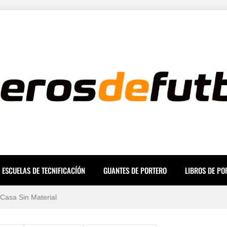
ara una Mente a Prueba de Errores
icas para evitar lesiones
 mundo en 2026 (Ranking y Sueldos)
, prevención y tiempos de recuperación
de porteros de fútbol
oria, mitos y dorsales legendarios
a del fútbol: De Yashin a Casillas
ESCUELAS DE TECNIFICACÍÓN
GUANTES DE PORTERO
LIBROS DE PO
 Casa Sin Material
Definitiva y Novedades IFAB