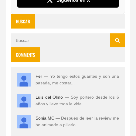
Síguenos en X
BUSCAR
COMMENTS
Fer
— Yo tengo estos guantes y son una
pasada, me costar...
Luis del Olmo
— Soy portero desde los 6
años y llevo toda la vida ...
Sonia MC
— Después de leer la review me
he animado a pillarlo...