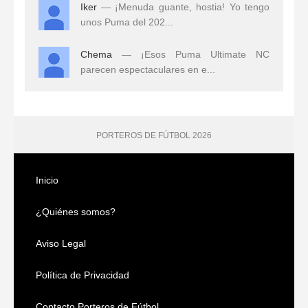
Iker
— ¡Menuda guante, hostia! Yo tengo
unos Puma del 202...
Chema
— ¡Esos Puma Ultimate NC
parecen espectaculares en e...
PORTEROS DE FÚTBOL 2026
Inicio
¿Quiénes somos?
Aviso Legal
Política de Privacidad
Contacto Porteros de Fútbol