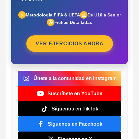
⚡
📊
Metodología FIFA & UEFA
De U10 a Senior
🎯
Fichas Detalladas
VER EJERCICIOS AHORA
Únete a la comunidad en Instagram
Suscríbete en YouTube
Síguenos en TikTok
Síguenos en Facebook