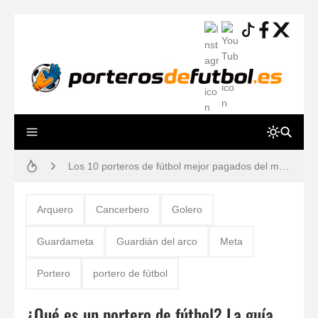
Guía práctica: lesiones de porteros de fútbol, prevención y tiempos de recuperación
Los 10 porteros de fútbol mejor pagados del mundo en 2026 (Ranking y Sueldos)
¿Por qué los porteros usan el número 13? Historia, mitos y dorsales legendarios
80 ejercicios físicos para porteros de fútbol
Arquero
Cancerbero
Golero
Reglas de Fútbol para Porteros (2026): Guía Definitiva y Novedades IFAB
Guardameta
Guardián del arco
Meta
Los 12 Ejercicios Esenciales para Porteros en Casa Sin Material
Portero
portero de fútbol
Los 30 mejores porteros retirados de la historia del fútbol: De Yashin a Casillas
¿Qué es un portero de fútbol? La guía