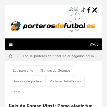
Resiliencia en Porteros: La Guía Definitiva para una Mente a Prueba de Errores
Los 10 porteros de fútbol mejor pagados del mundo en 2026 (Ranking y Sueldos)
Cómo vendarse los dedos si eres portero: Técnicas para evitar lesiones
Equipamiento
Gamas de Guantes
Guía práctica: lesiones de porteros de fútbol, prevención y tiempos de recuperación
Guantes de portero
PorterosDeFutbol.es
Gafas estroboscópicas para el entrenamiento de porteros de fútbol
Rinat
¿Por qué los porteros usan el número 13? Historia, mitos y dorsales legendarios
Guía de Gamas Rinat: Cómo elegir tus