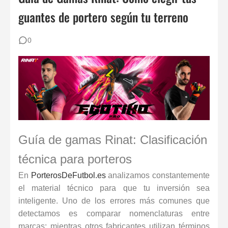
80 ejercicios físicos para porteros de fútbol
guantes de portero según tu terreno
Reglas de Fútbol para Porteros (2026): Guía Definitiva y Novedades IFAB
0
Los 12 Ejercicios Esenciales para Porteros en Casa Sin Material
Los 30 mejores porteros retirados de la historia del fútbol: De Yashin a Casillas
Guía de gamas Rinat: Clasificación
técnica para porteros
En
PorterosDeFutbol.es
analizamos constantemente
el material técnico para que tu inversión sea
inteligente. Uno de los errores más comunes que
detectamos es comparar nomenclaturas entre
marcas; mientras otros fabricantes utilizan términos