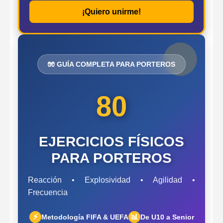
¡Quiero unirme!
🧤 GUÍA COMPLETA PARA PORTEROS
80
EJERCICIOS FÍSICOS
PARA PORTEROS
Reacción • Explosividad • Agilidad •
Frecuencia
⚡
📊
Metodología FIFA & UEFA
De U10 a Senior