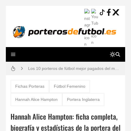
Resiliencia en Porteros: La Guía Definitiva para una Mente a Prueba de Errores
Los 10 porteros de fútbol mejor pagados del mundo en 2026 (Ranking y Sueldos)
Cómo vendarse los dedos si eres portero: Técnicas para evitar lesiones
Guía práctica: lesiones de porteros de fútbol, prevención y tiempos de recuperación
Fichas Porteras
Fútbol Femenino
Gafas estroboscópicas para el entrenamiento de porteros de fútbol
Hannah Alice Hampton
Portera Inglaterra
¿Por qué los porteros usan el número 13? Historia, mitos y dorsales legendarios
Hannah Alice Hampton: ficha completa,
Reglas de Fútbol para Porteros (2026): Guía Definitiva y Novedades IFAB
biografía y estadísticas de la portera del