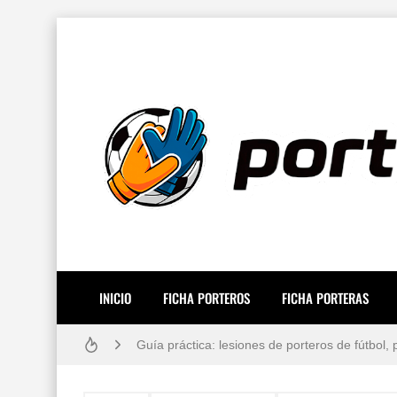
Resiliencia en Porteros: La Guía Definitiva p
Cómo vendarse los dedos si eres portero: Técn
INICIO
FICHA PORTEROS
FICHA PORTERAS
Los 10 porteros de fútbol mejor pagados del
Guía práctica: lesiones de porteros de fútbol
Gafas estroboscópicas para el entrenamiento 