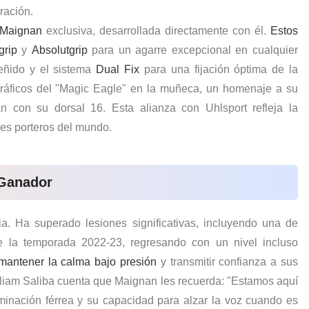
ración.
 Maignan
exclusiva, desarrollada directamente con él.
Estos
grip
y
Absolutgrip
para un agarre excepcional en cualquier
eñido y el sistema
Dual Fix
para una fijación óptima de la
ráficos del "Magic Eagle" en la muñeca, un homenaje a su
an con su dorsal 16. Esta alianza con Uhlsport refleja la
res porteros del mundo.
 Ganador
a. Ha superado lesiones significativas, incluyendo una de
 la temporada 2022-23, regresando con un nivel incluso
 mantener la calma bajo presión
y transmitir confianza a sus
liam Saliba cuenta que Maignan les recuerda: "Estamos aquí
rminación férrea y su capacidad para alzar la voz cuando es