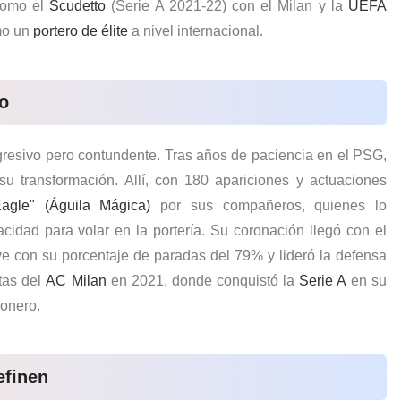
 como el
Scudetto
(Serie A 2021-22) con el Milan y la
UEFA
mo un
portero de élite
a nivel internacional.
ro
gresivo pero contundente. Tras años de paciencia en el PSG,
su transformación. Allí, con 180 apariciones y actuaciones
gle" (Águila Mágica)
por sus compañeros, quienes lo
cidad para volar en la portería. Su coronación llegó con el
ave con su porcentaje de paradas del 79% y lideró la defensa
tas del
AC Milan
en 2021, donde conquistó la
Serie A
en su
sonero.
efinen