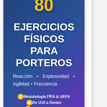
80
EJERCICIOS
FÍSICOS
PARA
PORTEROS
Reacción • Explosividad •
Agilidad • Frecuencia
⚡
Metodología FIFA & UEFA
📊
De U10 a Senior