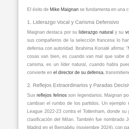
El éxito de
Mike Maignan
se fundamenta en una co
1. Liderazgo Vocal y Carisma Defensivo
Maignan destaca por su
liderazgo natural
y su
v
sus compañeros de la selección francesa lo ha
defensa con autoridad. Ibrahima Konaté afirma: 
cosas van bien, es cuando van mal que sabe de
carisma, es un líder natural, cuando habla pu
convierte en
el director de su defensa
, transmitie
2. Reflejos Extraordinarios y Paradas Decis
Sus
reflejos felinos
son legendarios. Maignan pos
cambian el rumbo de los partidos. Un ejemplo 
League 2022-23 contra el Tottenham, donde su
clasificación del Milan. También fue nombrado Ju
Madrid
en el Bernabéu (noviembre 2024), con pa