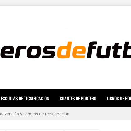
ara una Mente a Prueba de Errores
icas para evitar lesiones
ESCUELAS DE TECNIFICACÍÓN
GUANTES DE PORTERO
LIBROS DE PO
 mundo en 2026 (Ranking y Sueldos)
, prevención y tiempos de recuperación
de porteros de fútbol