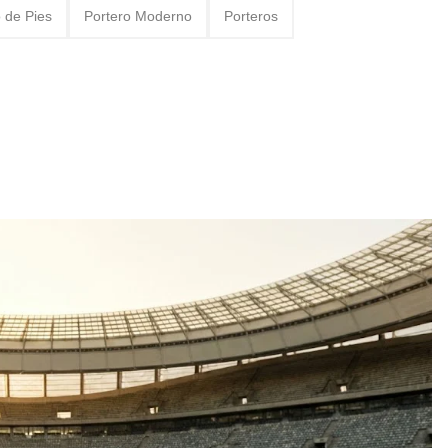
 de Pies
Portero Moderno
Porteros
, prevención y tiempos de recuperación
de porteros de fútbol
oria, mitos y dorsales legendarios
a del fútbol: De Yashin a Casillas
 Casa Sin Material
Definitiva y Novedades IFAB