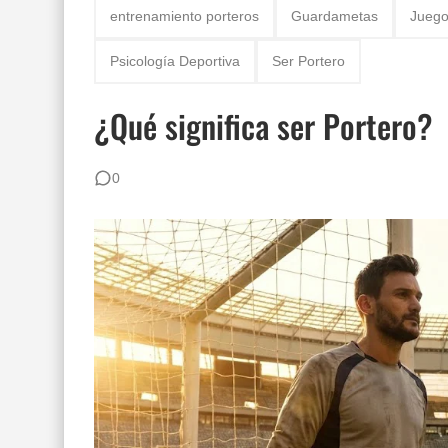
entrenamiento porteros
Guardametas
Juego
Guía práctica: lesiones de porteros de fútbol
Psicología Deportiva
Ser Portero
Gafas estroboscópicas para el entrenamiento 
¿Qué significa ser Portero?
¿Por qué los porteros usan el número 13? Hist
Los 30 mejores porteros retirados de la histori
0
80 ejercicios físicos para porteros de fútbol
Los 12 Ejercicios Esenciales para Porteros en
Reglas de Fútbol para Porteros (2026): Guía 