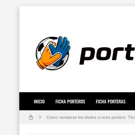
INICIO
FICHA PORTEROS
FICHA PORTERAS
Resiliencia en Porteros: La Guía Definitiva p
Cómo vendarse los dedos si eres portero: Técn
Los 10 porteros de fútbol mejor pagados del