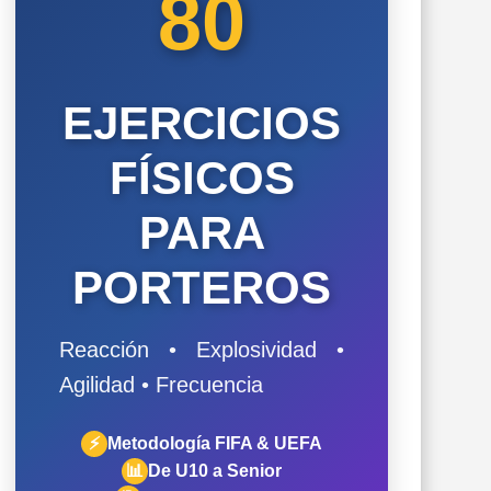
80
EJERCICIOS
FÍSICOS
PARA
PORTEROS
Reacción • Explosividad •
Agilidad • Frecuencia
⚡
Metodología FIFA & UEFA
📊
De U10 a Senior