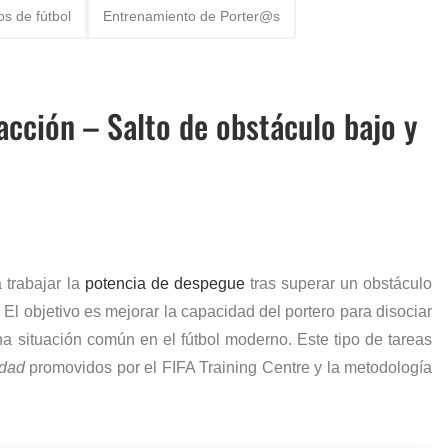
os de fútbol
Entrenamiento de Porter@s
 mundo en 2026 (Ranking y Sueldos)
de porteros de fútbol
eacción – Salto de obstáculo bajo y
oria, mitos y dorsales legendarios
a del fútbol: De Yashin a Casillas
 Casa Sin Material
 trabajar la
potencia de despegue
tras superar un obstáculo
Definitiva y Novedades IFAB
. El objetivo es mejorar la capacidad del portero para disociar
na situación común en el fútbol moderno. Este tipo de tareas
idad
promovidos por el
FIFA Training Centre
y la metodología