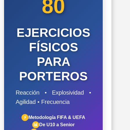
80
EJERCICIOS
FÍSICOS
PARA
PORTEROS
Reacción • Explosividad •
Agilidad • Frecuencia
⚡
Metodología FIFA & UEFA
📊
De U10 a Senior