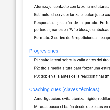
Aterrizaje:
contacto con la zona metatarsian
Estímulo:
el servidor lanza el balón justo cu
Respuesta:
ejecución de la
parada
. Es f
porteros
(manos en "W" o blocaje embolsado)
Formato:
3 series de 6 repeticiones
· recup
Progresiones
P1:
salto lateral sobre la valla antes del tiro 
P2:
tiro a media altura para forzar una estira
P3:
doble valla antes de la reacción final (m
Coaching cues (claves técnicas)
Amortiguación:
evita aterrizar rígido; rodil
Mirada:
busca el balón desde que estás en el