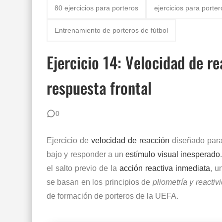
80 ejercicios para porteros
ejercicios para porter
Los 10 porteros de fútbol mejor pagados del
Entrenamiento de porteros de fútbol
Gafas estroboscópicas para el entrenamiento 
Ejercicio 14: Velocidad de r
¿Por qué los porteros usan el número 13? Hist
respuesta frontal
Los 30 mejores porteros retirados de la histori
80 ejercicios físicos para porteros de fútbol
0
Los 12 Ejercicios Esenciales para Porteros en
Ejercicio de
velocidad de reacción
diseñado para
Reglas de Fútbol para Porteros (2026): Guía 
bajo y responder a un
estímulo visual inesperado
el salto previo de la
acción reactiva inmediata
, u
se basan en los principios de
pliometría y reactiv
de formación de porteros de la
UEFA
.