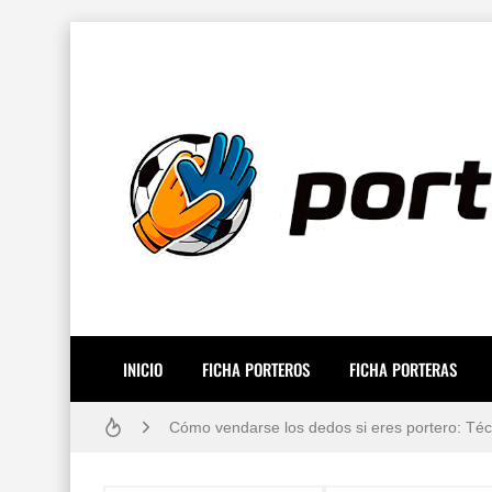
INICIO
FICHA PORTEROS
FICHA PORTERAS
Resiliencia en Porteros: La Guía Definitiva p
Cómo vendarse los dedos si eres portero: Técn
Guía práctica: lesiones de porteros de fútbol