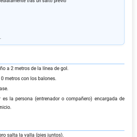
ediatamente tras un salto previo
.
o a 2 metros de la línea de gol.
10 metros con los balones.
ase.
r
es la persona (entrenador o compañero) encargada de
nicio.
ero salta la valla (pies juntos).