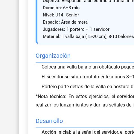
Objetivo:
Responder a un estímulo frontal inm
Duración:
6–8 min
Nivel:
U14–Senior
Espacio:
Área de meta
Jugadores:
1 portero + 1 servidor
Material:
1 valla baja (15-20 cm), 8-10 balones
Organización
Coloca una valla baja o un obstáculo pequeñ
El servidor se sitúa frontalmente a unos 8–
Portero
parte detrás de la valla en postura b
*Nota técnica:
En estos ejercicios, el
servido
realizar los lanzamientos y dar las señales de i
Desarrollo
Acción inicial:
a la señal del servidor, el port